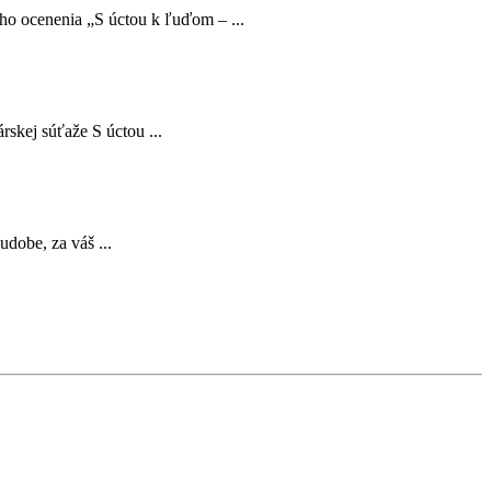
eho ocenenia „S úctou k ľuďom – ...
skej súťaže S úctou ...
dobe, za váš ...