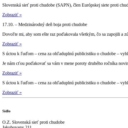
Slovenská sieť proti chudobe (SAPN), člen Európskej siete proti chu
Zobraziť »
17.10. – Medzinárodný deň boja proti chudobe
Dovoľte mi, aby som ešte raz poďakovala všetkým, čo sa zapojili a zú
Zobraziť »
S úctou k ľuďom – cena za ohľaduplnú publicistiku o chudobe – vyh
Je nám cťou poďakovať sa vám v mene poroty druhého ročníka novinár
Zobraziť »
S úctou k ľuďom – cena za ohľaduplnú publicistiku o chudobe – vyh
Zobraziť »
Sídlo
O.Z. Slovenská sieť proti chudobe
Jakubovany 211