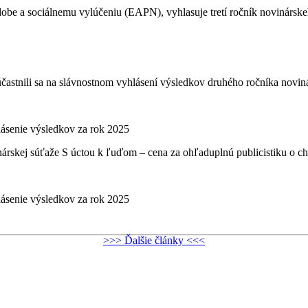
dobe a sociálnemu vylúčeniu (EAPN), vyhlasuje tretí ročník novinársk
častnili sa na slávnostnom vyhlásení výsledkov druhého ročníka novinár
lásenie výsledkov za rok 2025
skej súťaže S úctou k ľuďom – cena za ohľaduplnú publicistiku o chu
lásenie výsledkov za rok 2025
>>> Ďalšie články <<<