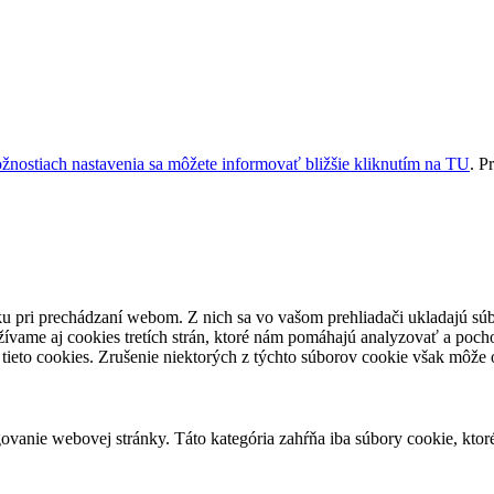
žnostiach nastavenia sa môžete informovať bližšie kliknutím na
TU
.
Pr
u pri prechádzaní webom. Z nich sa vo vašom prehliadači ukladajú súb
ívame aj cookies tretích strán, ktoré nám pomáhajú analyzovať a pocho
tieto cookies. Zrušenie niektorých z týchto súborov cookie však môže o
vanie webovej stránky. Táto kategória zahŕňa iba súbory cookie, kto