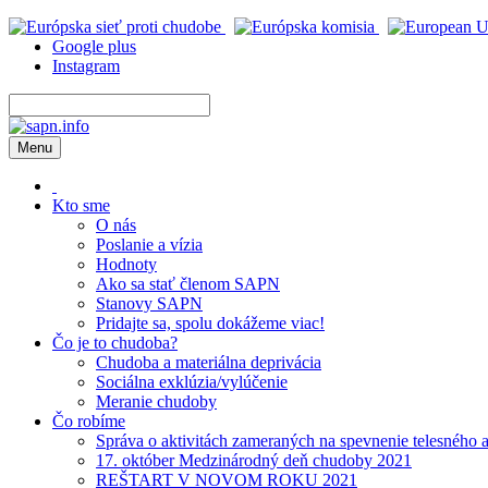
Google plus
Instagram
Menu
Kto sme
O nás
Poslanie a vízia
Hodnoty
Ako sa stať členom SAPN
Stanovy SAPN
Pridajte sa, spolu dokážeme viac!
Čo je to chudoba?
Chudoba a materiálna deprivácia
Sociálna exklúzia/vylúčenie
Meranie chudoby
Čo robíme
Správa o aktivitách zameraných na spevnenie telesného 
17. október Medzinárodný deň chudoby 2021
REŠTART V NOVOM ROKU 2021