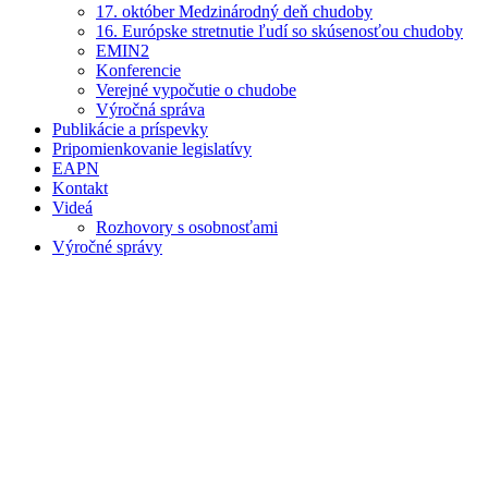
17. október Medzinárodný deň chudoby
16. Európske stretnutie ľudí so skúsenosťou chudoby
EMIN2
Konferencie
Verejné vypočutie o chudobe
Výročná správa
Publikácie a príspevky
Pripomienkovanie legislatívy
EAPN
Kontakt
Videá
Rozhovory s osobnosťami
Výročné správy