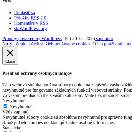
Meta
Prihlásiť sa
Položky
RSS
2.0
Komentáre v
RSS
sk.WordPress.org
Proudly powered by WordPress
|
(C) 2016 - 2026
sapn.info
Na zlepšenie našich služieb používame cookies. O ich používaní a mo
Close
Prehľad ochrany osobných údajov
Táto webová stránka používa súbory cookie na zlepšenie vášho zážitk
nevyhnutné pre fungovanie základných funkcií webovej stránky. Použ
vo vašom prehliadači iba s vaším súhlasom. Máte tiež možnosť zrušiť 
Nevyhnutné
Nevyhnutné
Vždy zapnuté
Nevyhnutné súbory cookie sú absolútne nevyhnutné pre správne fungo
stránky. Tieto cookies neukladajú žiadne osobné informácie.
Štatistické