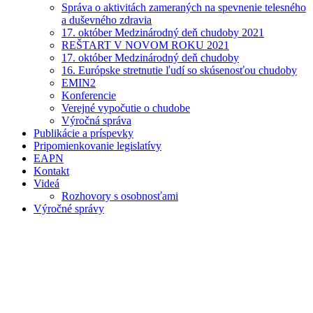
Správa o aktivitách zameraných na spevnenie telesného
a duševného zdravia
17. október Medzinárodný deň chudoby 2021
REŠTART V NOVOM ROKU 2021
17. október Medzinárodný deň chudoby
16. Európske stretnutie ľudí so skúsenosťou chudoby
EMIN2
Konferencie
Verejné vypočutie o chudobe
Výročná správa
Publikácie a príspevky
Pripomienkovanie legislatívy
EAPN
Kontakt
Videá
Rozhovory s osobnosťami
Výročné správy