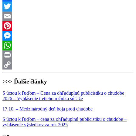
Facebook
Twitter
Email
Pinterest
Messenger
WhatsApp
Print
Copy
>>> Ďalšie články
Link
S úctou k ľuďom – Cena za ohľaduplnú publicistiku o chudobe
2026 – Vyhlásenie tretieho ročníka súťaže
17.10. – Medzinárodný deň boja proti chudobe
S úctou k ľuďom – cena za ohľaduplnú publicistiku o chudobe –
vyhlásenie výsledkov za rok 2025