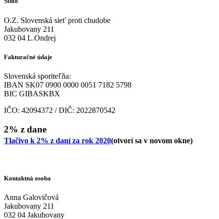
Sídlo
O.Z. Slovenská sieť proti chudobe
Jakubovany 211
032 04 L.Ondrej
Fakturačné údaje
Slovenská sporiteľňa:
IBAN SK07 0900 0000 0051 7182 5798
BIC GIBASKBX
IČO: 42094372 / DIČ: 2022870542
2% z dane
Tlačivo k 2% z daní za rok 2020
(otvorí sa v novom okne)
Kontaktná osoba
Anna Galovičová
Jakubovany 211
032 04 Jakubovany