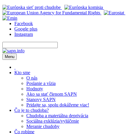
Facebook
Google plus
Instagram
Menu
Kto sme
O nás
Poslanie a vízia
Hodnoty
Ako sa stať členom SAPN
Stanovy SAPN
Pridajte sa, spolu dokážeme viac!
Čo je to chudoba?
Chudoba a materiálna deprivácia
Sociálna exklúzia/vylúčenie
Meranie chudoby
Čo robíme