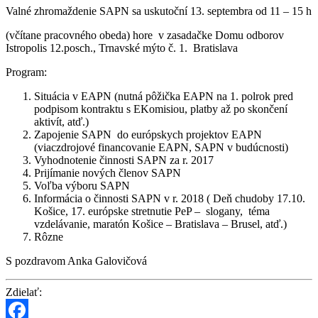
Valné zhromaždenie SAPN sa uskutoční 13. septembra od 11 – 15 h
(včítane pracovného obeda) hore v zasadačke Domu odborov
Istropolis 12.posch., Trnavské mýto č. 1. Bratislava
Program:
Situácia v EAPN (nutná pôžička EAPN na 1. polrok pred
podpisom kontraktu s EKomisiou, platby až po skončení
aktivít, atď.)
Zapojenie SAPN do európskych projektov EAPN
(viaczdrojové financovanie EAPN, SAPN v budúcnosti)
Vyhodnotenie činnosti SAPN za r. 2017
Prijímanie nových členov SAPN
Voľba výboru SAPN
Informácia o činnosti SAPN v r. 2018 ( Deň chudoby 17.10.
Košice, 17. európske stretnutie PeP – slogany, téma
vzdelávanie, maratón Košice – Bratislava – Brusel, atď.)
Rôzne
S pozdravom Anka Galovičová
Zdielať: