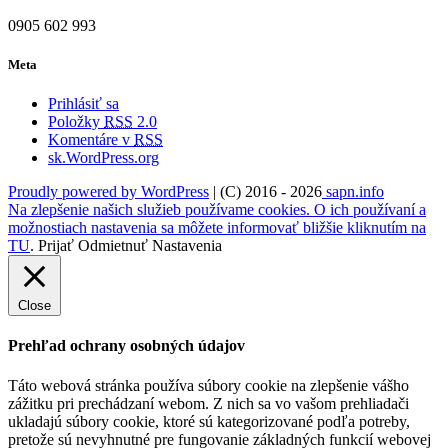
0905 602 993
Meta
Prihlásiť sa
Položky
RSS
2.0
Komentáre v
RSS
sk.WordPress.org
Proudly powered by WordPress
|
(C) 2016 - 2026
sapn.info
Na zlepšenie našich služieb používame cookies. O ich používaní a
možnostiach nastavenia sa môžete informovať bližšie kliknutím na
TU
.
Prijať
Odmietnuť
Nastavenia
Close
Prehľad ochrany osobných údajov
Táto webová stránka používa súbory cookie na zlepšenie vášho
zážitku pri prechádzaní webom. Z nich sa vo vašom prehliadači
ukladajú súbory cookie, ktoré sú kategorizované podľa potreby,
pretože sú nevyhnutné pre fungovanie základných funkcií webovej